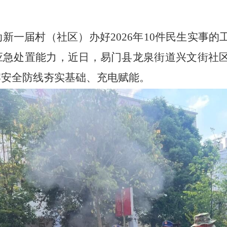
动新一届村（社区）办好
2026
年
10
件民生实事的
应急处置能力，近日，易门县龙泉街道兴文街社
牢安全防线夯实基础、充电赋能。