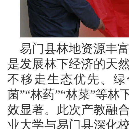
易门县林地资源丰
是发展林下经济的天
不移走生态优先、绿
菌
”“
林药
”“
林菜
”
等林
效显著。此次产教融
业大学与易门县深化