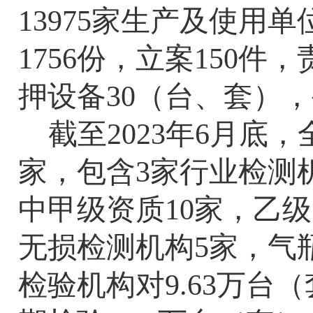
13975
家生产及使用单
1756
份，立案
150
件，
押设备
30
（台、套），
截至
2023
年
6
月底，
家，包含
3
家行业检测
中甲级资质
10
家，乙级
无损检测机构
5
家，气
检验机构对
9.63
万台（