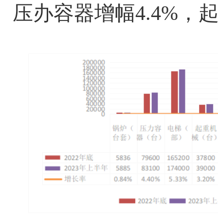
压办容器增幅
4
.
4
%
，