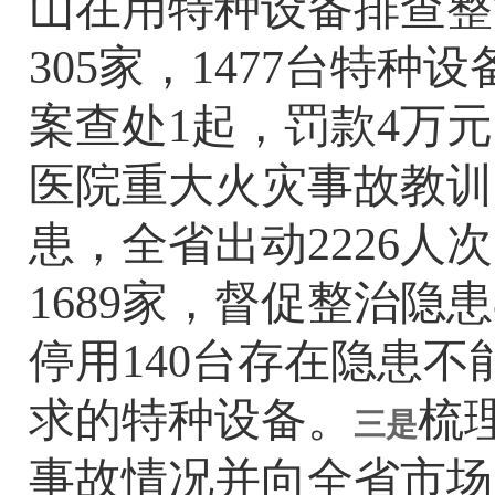
山在用特种设备排查整
305家，
1477
台特种设
案查处
1
起，罚款
4
万元
医院重大火灾事故教训
患，全省出动2226人
1689
家，督促整治隐患
停用140台存在隐患
求的特种设备。
梳
三是
事故情况并向全省市场