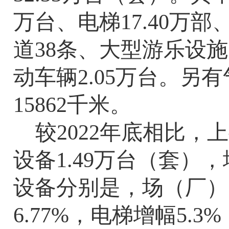
万台、电梯
17.40
万部
道
38
条、大型游乐设施
动车辆
2.05
万台。另有
15862
千米。
较
2022
年底相比，上
设备
1.49
万台（套），
设备分别是，场（厂）
6.77%
，电梯增幅
5.3%