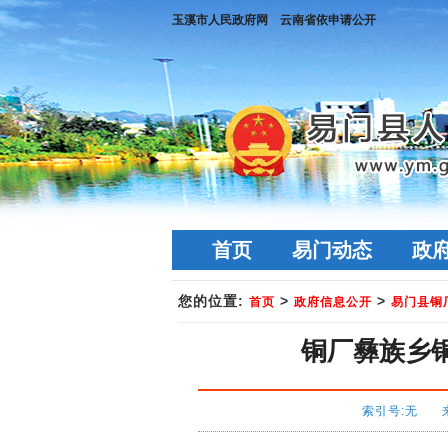
玉溪市人民政府网
云南省依申请公开
首页
易门动态
政
您的位置:
>
>
首页
政府信息公开
易门县铜
铜厂彝族乡铜
索引号:无 来