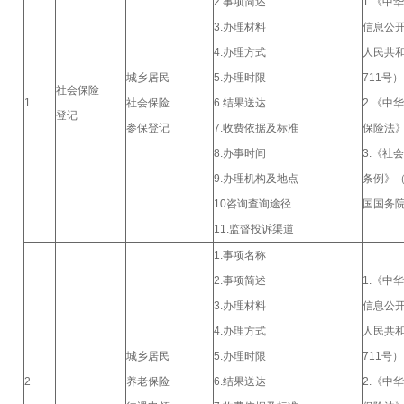
2.事项简述
1.《中
3.办理材料
信息公
4.办理方式
人民共
城乡居民
5.办理时限
711号）
社会保险
1
社会保险
6.结果送达
2.《中
登记
参保登记
7.收费依据及标准
保险法
8.办事时间
3.《社
9.办理机构及地点
条例》
10咨询查询途径
国国务院
11.监督投诉渠道
1.事项名称
2.事项简述
1.《中
3.办理材料
信息公
4.办理方式
人民共
城乡居民
5.办理时限
711号）
2
养老保险
6.结果送达
2.《中