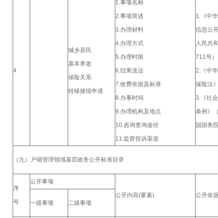
1.事项名称
2.事项简述
1.《中
3.办理材料
信息公
4.办理方式
人民共
城乡居民
5.办理时限
711号）
基本养老
4
6.结果送达
2.《中
保险关系
7.收费依据及标准
保险法
转移接续申请
8.办事时间
3.《社
9.办理机构及地点
条例》
10.咨询查询途径
国国务院
11.监督投诉渠道
（九）户籍管理领域基层政务公开标准目录
公开事项
序
公开内容(要素)
公开依
号
一级事项
二级事项