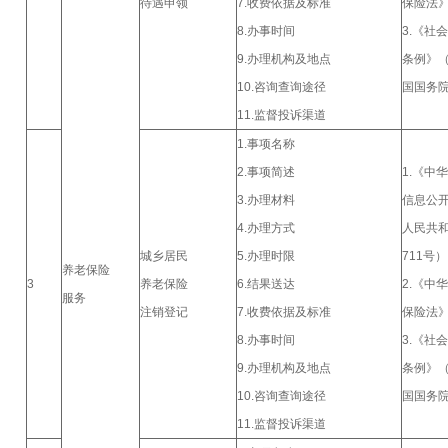
待遇申领
7.收费依据及标准
保险法
8.办事时间
3.《社
9.办理机构及地点
条例》
10.咨询查询途径
国国务院
11.监督投诉渠道
1.事项名称
2.事项简述
1.《中
3.办理材料
信息公
4.办理方式
人民共
城乡居民
5.办理时限
711号）
养老保险
3
养老保险
6.结果送达
2.《中
服务
注销登记
7.收费依据及标准
保险法
8.办事时间
3.《社
9.办理机构及地点
条例》
10.咨询查询途径
国国务院
11.监督投诉渠道