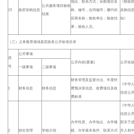
地址、联系方式；采购项目名
《财政
公共服务项目验收
15
政府采购信息
称、编号，合同编号；履约供
采购信
结果
应商名称；验收单位；验收结
知》
果；验收人员。
（三）义务教育领域基层政务公开标准目录
公开事项
序
公开内容(要素)
公开依
号
一级事项
二级事项
财务管理及监督办法、年度经
《中华
1
财务信息
财务信息
费预决算信息、收费项目及收
信息公
费标准
《中华
信息公
办学性质、办学地点、办学规
部关于
2
招生管理
学校介绍
模、办学基本条件、联系方式
升入初