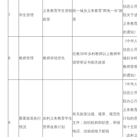
信息公
义务教育学生资助
统一城乡义务教育“两免一补”政
7
学生管理
院关于
政策
策
义务教
的通知
《中华
信息公
任教30年乡村教师以上教师申
8
教师管理
教师评优评先
做好乡村
请荣誉证书相关政策
教师荣
的通知
《中华
信息公
院办公
义务教
有关政策法规、规章、规范性
重要政策执行
农村义务教育学生
计划的
9
文件；组织机构和职责，举报
情况
营养改善计划
等十五
电话、信箱或电子邮箱
〈农村