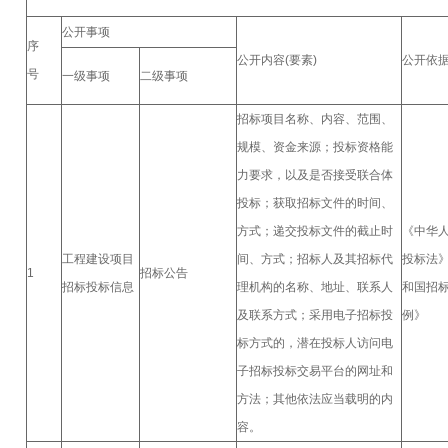
公开事项
序
公开内容(要素)
公开依
号
一级事项
二级事项
招标项目名称、内容、范围、
规模、资金来源；投标资格能
力要求，以及是否接受联合体
投标；获取招标文件的时间、
方式；递交投标文件的截止时
《中华
工程建设项目
间、方式；招标人及其招标代
投标法
1
招标公告
招标投标信息
理机构的名称、地址、联系人
和国招
及联系方式；采用电子招标投
例》
标方式的，潜在投标人访问电
子招标投标交易平台的网址和
方法；其他依法应当载明的内
容。