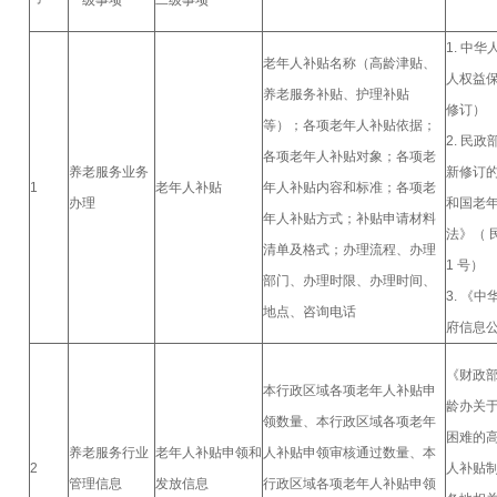
一级事项
二级事项
1. 中
老年人补贴名称（高龄津贴、
人权益保
养老服务补贴、护理补贴
修订）
等）；各项老年人补贴依据；
2. 民
各项老年人补贴对象；各项老
养老服务业务
新修订
1
老年人补贴
年人补贴内容和标准；各项老
办理
和国老
年人补贴方式；补贴申请材料
法》（ 民
清单及格式；办理流程、办理
1 号）
部门、办理时限、办理时间、
3. 《
地点、咨询电话
府信息
《财政
本行政区域各项老年人补贴申
龄办关
领数量、本行政区域各项老年
困难的
养老服务行业
老年人补贴申领和
人补贴申领审核通过数量、本
2
人补贴
管理信息
发放信息
行政区域各项老年人补贴申领