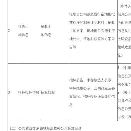
《中华
征地告知书以及履行征地报批
信息公
前程序的相关证明材料，征收
全面推
征收土
征收土
2
土地方案、征地批后实施中征
的意见
地信息
地信息
地公告、征地补偿安置方案公
大建设项
告等
领域政
见》
1.《中
信息公
招标公告、中标候选人公示、
院令第71
中标结果公示、合同订立及备
3
招标投标信息
招标投标
2.《关
案情况、招标投标违法处罚信
目批准
息
信息公
办发〔2
（二）公共资源交易领域基层政务公开标准目录