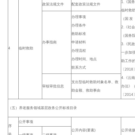
1.《国
政策法规文件
配套政策法规文件
临时救
办理事项
（国 发
办理条件
2.《社
救助标准
（国务院
办事指南
申请材料
3.《民
4
临时救助
办理流程
一步加
办理时间、地点
助工作
联系方式
〔2018
4.《云
支出型临时救助对象名单、救
审核审批信息
办法》
助金额、救助事由
〔2014
（五）养老服务领域基层政务公开标准目录
公开事项
序
公开内容(要素)
公开依
号