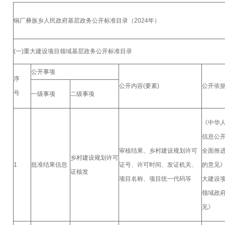
铜厂彝族乡人民政府基层政务公开标准目录（2024年）
(一)重大建设项目领域基层政务公开标准目录
公开事项
序
公开内容(要素)
公开依
号
一级事项
二级事项
《中华
信息公
审核结果、乡村建设规划许可
全面推
乡村建设规划许可
1
批准结果信息
证号、许可时间、发证机关、
的意见
证核发
项目名称、项目统一代码等
大建设
领域政
见》