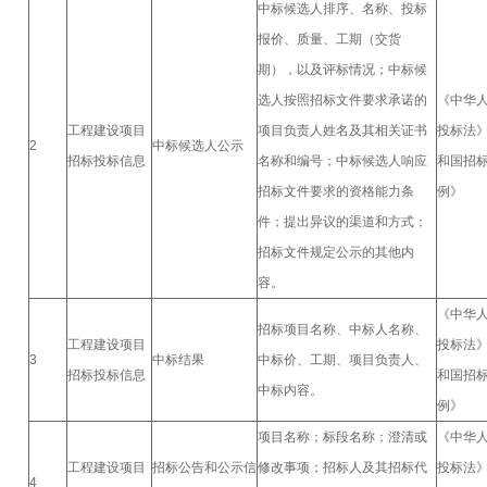
中标候选人排序、名称、投标
报价、质量、工期（交货
期），以及评标情况；中标候
选人按照招标文件要求承诺的
《中华
工程建设项目
项目负责人姓名及其相关证书
投标法
2
中标候选人公示
招标投标信息
名称和编号；中标候选人响应
和国招
招标文件要求的资格能力条
例》
件；提出异议的渠道和方式；
招标文件规定公示的其他内
容。
《中华
招标项目名称、中标人名称、
工程建设项目
投标法
3
中标结果
中标价、工期、项目负责人、
招标投标信息
和国招
中标内容。
例》
项目名称；标段名称；澄清或
《中华
工程建设项目
招标公告和公示信
修改事项；招标人及其招标代
投标法
4