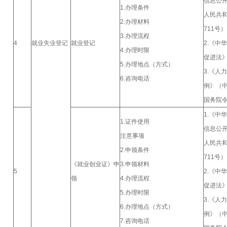
信息公
1.办理条件
人民共
2.办理材料
711号
3.办理流程
4
就业失业登记
就业登记
2.《中
4.办理时限
促进法
5.办理地点（方式）
3.《人
6.咨询电话
例》（
国务院令
1.《中
1.证件使用
信息公
注意事项
人民共
2.申领条件
711号
《就业创业证》申
3.申领材料
5
2.《中
领
4.办理流程
促进法
5.办理时限
3.《人
6.办理地点（方式）
例》（
7.咨询电话