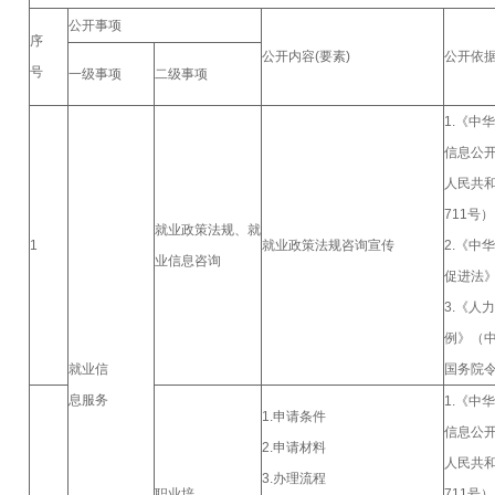
公开事项
序
公开内容(要素)
公开依
号
一级事项
二级事项
1.《中
信息公开
人民共
711号
就业政策法规、就
1
就业政策法规咨询宣传
2.《中
业信息咨询
促进法
3.《人
例》（
就业信
国务院令
息服务
1.《中
1.申请条件
信息公
2.申请材料
人民共
3.办理流程
职业培
711号