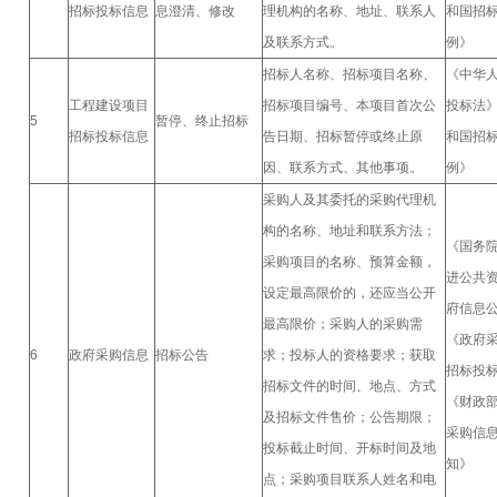
招标投标信息
息澄清、修改
理机构的名称、地址、联系人
和国招
及联系方式。
例》
招标人名称、招标项目名称、
《中华
工程建设项目
招标项目编号、本项目首次公
投标法
5
暂停、终止招标
招标投标信息
告日期、招标暂停或终止原
和国招
因、联系方式、其他事项。
例》
采购人及其委托的采购代理机
构的名称、地址和联系方法；
《国务
采购项目的名称、预算金额，
进公共
设定最高限价的，还应当公开
府信息
最高限价；采购人的采购需
《政府
6
政府采购信息
招标公告
求；投标人的资格要求；获取
招标投
招标文件的时间、地点、方式
《财政
及招标文件售价；公告期限；
采购信
投标截止时间、开标时间及地
知》
点；采购项目联系人姓名和电