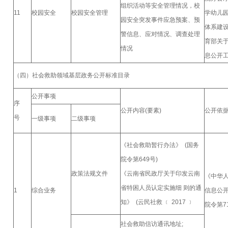
组织活动等安全管理情况，校
11
校园安全
校园安全管理
学幼儿
园安全突发事件应急预案、预
体系建
警信息、应对情况、调查处理
育部关
情况
息公开
（四）社会救助领域基层政务公开标准目录
公开事项
序
公开内容(要素)
公开依
号
一级事项
二级事项
《社会救助暂行办法》 (国务
院令第649号)
政策法规文件
《云南省民政厅关于印发云南
《中华
省特困人员认定实施细 则的通
1
综合业务
信息公
知》 (云民社救 ﹝ 2017 ﹞
院令第7
社会救助信访通讯地址;