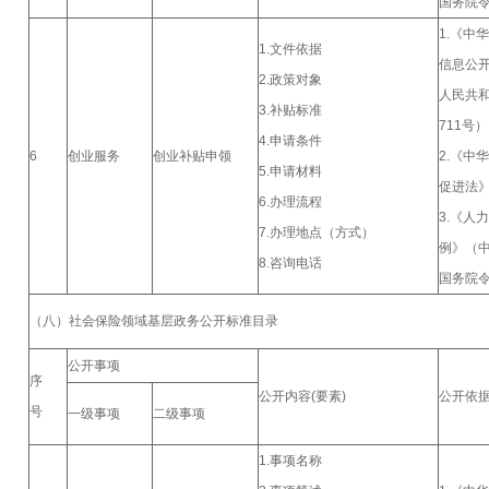
国务院令
1.《中
1.文件依据
信息公
2.政策对象
人民共
3.补贴标准
711号
4.申请条件
6
创业服务
创业补贴申领
2.《中
5.申请材料
促进法
6.办理流程
3.《人
7.办理地点（方式）
例》（
8.咨询电话
国务院令
（八）社会保险领域基层政务公开标准目录
公开事项
序
公开内容(要素)
公开依
号
一级事项
二级事项
1.事项名称