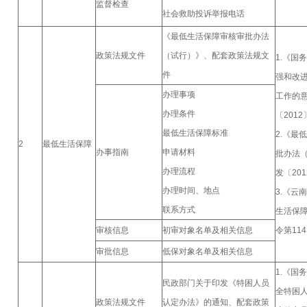
监督检查
社会救助投诉举报电话
《最低生活保障审核审批办法
政策法规文件
（试行）》、配套政策法规文
1.《国
件
强和改
办理事项
工作的
办理条件
〔2012
最低生活保障标准
2.《最
2
最低生活保障
办事指南
申请材料
批办法
办理流程
发〔201
办理时间、地点
3.《云
联系方式
生活保障
审核信息
初审对象名单及相关信息
令第114
审批信息
低保对象名单及相关信息
1.《国
民政部门关于印发《特困人员
全特困
政策法规文件
认定办法》的通知、配套政策