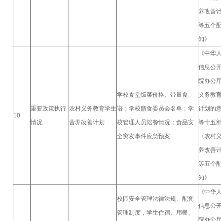
养改善
等五个
知》
《中华
信息公
院办公
学校食堂饭菜价格、带量食
义务教
重要政策执行
农村义务教育学生
谱；学校膳食委员会名单；学
计划的
10
情况
营养改善计划
校管理人员陪餐情况；食品安
等十五
全突发事件应急预案
〈农村
养改善
等五个
知》
《中华
校园安全管理法律法规、配套
信息公
管理制度，学生住宿、用餐、
院办公