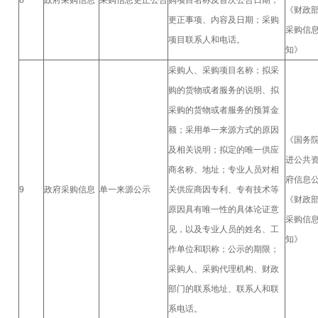
8
政府采购信息
采购信息更正公告
购项目名称及首次公告日期；
《财政
更正事项、内容及日期；采购
采购信
项目联系人和电话。
知》
采购人、采购项目名称；拟采
购的货物或者服务的说明、拟
采购的货物或者服务的预算金
额；采用单一来源方式的原因
《国务
及相关说明；拟定的唯一供应
进公共
商名称、地址；专业人员对相
府信息
9
政府采购信息
单一来源公示
关供应商因专利、专有技术等
《财政
原因具有唯一性的具体论证意
采购信
见，以及专业人员的姓名、工
知》
作单位和职称；公示的期限；
采购人、采购代理机构、财政
部门的联系地址、联系人和联
系电话。