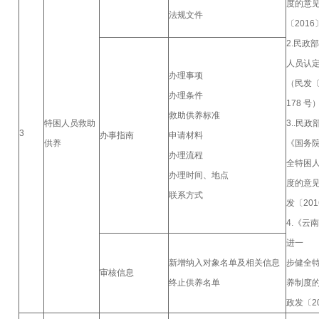
度的意
法规文件
〔2016
2.民政
人员认
办理事项
（民发〔
办理条件
178 号
救助供养标准
特困人员救助
3..民
3
办事指南
申请材料
供养
《国务
办理流程
全特困
办理时间、地点
度的意
联系方式
发〔201
4.《云
进一
新增纳入对象名单及相关信息
步健全
审核信息
终止供养名单
养制度
政发〔20