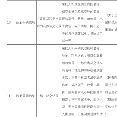
采购人和成交供应商的名称、
成交金额以及成交标的名称、
《关于
协议供货和定点采
规格型号、数量、单价等。电
10
政府采购信息
采购信
购的具体成交记录
子卖场、电子商城、网上超市
事项的
等的具体成交记录，也应当予
以公开。
采购人和采购代理机构名称、
地址、联系方式；项目名称和
项目编号；中标或者成交供应
商名称、地址和中标或者成交
金额；主要中标或者成交标的
《国务
名称、规格型号、数量、单
进公共
价、服务要求或者标的的基本
府信息
11
政府采购信息
中标、成交结果
概况；评审专家名单。协议供
《财政
货、定点采购项目还应当公告
采购信
入围价格、价格调整规则和优
知》