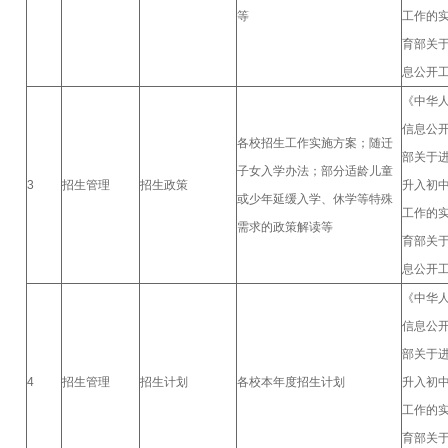
等
工作的
育部关
息公开
《中华
信息公
各校招生工作实施方案；随迁
部关于
子女入学办法；部分适龄儿童
3
招生管理
招生政策
升入初
或少年延缓入学、休学等特殊
工作的
需求的政策解读等
育部关
息公开
《中华
信息公
部关于
4
招生管理
招生计划
各校本年度招生计划
升入初
工作的
育部关