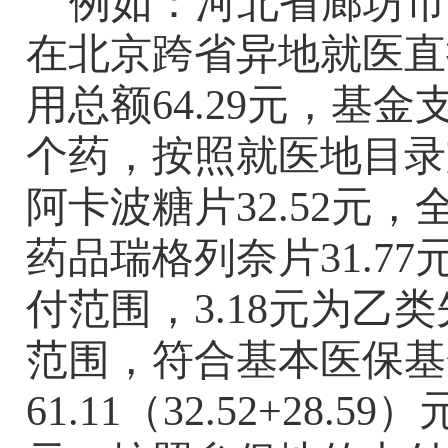
例如：河北省廊坊市
在北京跨省异地就医直
用总额
64.29
元，基金
个药，按照就医地目录
阿卡波糖片
32.52
元，
药品瑞格列奈片
31.77
付范围，
3.18
元为乙类
范围，符合基本医保基
61.11
（
32.52+28.59
）