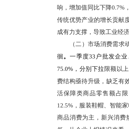
响，增加值同比下降
0.7
%
传统优势产业的增长贡献
成有力支撑，导致工业经
（二）
市场消费需求
徊
。
一季度
33
户批发企业
75.0
%
，分别下拉
限
额以
上
费结构亟待升级，缺乏有
活保障类商品零售额占限
12.5%
，服装鞋帽、智能家
商品消费为主，新兴消费