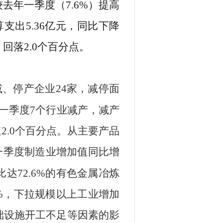
较
去年一季度（
7.6
%
）提高
算支出
5.36
亿元，同比
下降
）
回落
2.0
个百分点。
减、停产企业
24
家，减停面
一季度
7
个行
业减产，减产
速
2.0
个百分点。
从主要产品
一季度
制造业增加值同比增
比达
72.6
%
的有色金属冶炼
%
，下拉规
模以
上工业增加
础设施开工不足
等因素的影