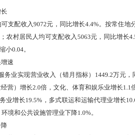
增长
均可支配收入
9072
元，同比增长
4.4
%
。按常住地
%
；农村居民人均可支配收入
5063
元，同比增长
4.
缩小
0.04
。
快增速
服务业实现营业收入（错月指标）
1449.2
万元，
发经营）增长
2.0
倍，
文化、体育和娱乐业增长
1.1
务业增长
19.5
%
，多式联运和运输代理业增长
10.
、环境和公共设施管理业下降
1.0%
。
一降