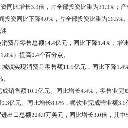
投资
同比增长
3.9
倍
，占全部投资比重为
31.3
%
；产
间投资同比
下降
4.0
%
，占全部投资比重为
66.5
%
低迷
会消费品零售总额
14.4
亿元，同比
下降
1.4
%
，
增
-1.8
%
）
提高
0.4
个百分点
。
：城镇实现消费品零售额
11.5
亿元，同比
下降
1.4
%
。
完成
销售额
10.2
亿元
、同比增长
4.4
%
，
零售业
完
额
0.
3
亿元
、同比
增长
8.6
%
，
餐饮业
完成
营业额
3.
6
贸进出口总额
224.9
万美元，同比
增长
3.0
倍
，其中