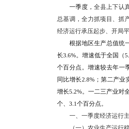
一季度，
全县上下认
总基调，
全力抓项目、抓
经济运行承压起步、开局
根据地区生产总值统
长
3.6%
。增速低于全国（
5
个百分点。增速较去年一
同比增长
2.8%
；第二产业
增长
5.2%
。一二三产业对
个、
3.1
个百分点。
一、
一季度
经济
运行
（一）农业生产运行