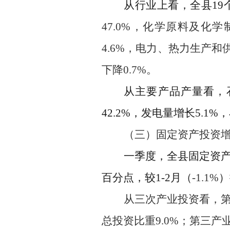
从行业上看，全县
19
47.0
%
，
化学原料及化学
4.6
%
，
电力、热力生产和
下降
0.7
%
。
从主要产品产量看，
42.2
%
，发电量增长
5.1
%
，
（三）
固定资产投资
一季度，全县固定资
百分点
，
较
1-2
月
（
-1.1
%
）
从三次产业投资看，
总投资比重
9.0%
；
第三产