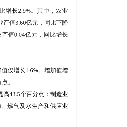
比增长
2.9
%
。
其中，
农业
业产值
3.60
亿元，同比下降
业产值
0.
04
亿元，同比
增长
加值
仅增长
1.6
%
。增加值
增
分点
。
提高
43.5
个百分点
；
制造业
力、燃气及水生产和供应业