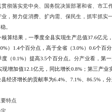
真贯彻落实党中央、国务院决策部署和省、市工
产业，努力促消费、扩内需、保民生，抓牢抓实
平稳。
一核算结果，一季度全县实现生产总值
37.6
亿元
.0%
）
1.4
个百分点，高于全省（
3.0%
）
0.6
个百分
季度（
0.1%
）提高
3.5
个百分点。
分产业看，
第一
实现增加值
12.1
亿元，同比增长
0.8%
；第三产业
全县经
济增长的贡献率为
6.4
%
、
7.1
%
、
86.5
%
，分
主要特点
稳
定