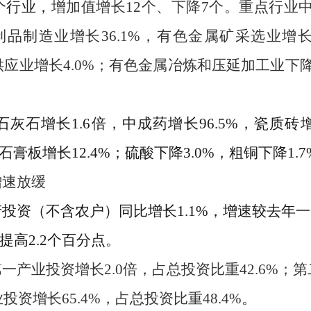
个行业，
增加值增长
1
2
个、下降
7
个。重点行业
制品制造业增长
36.1
%
，
有色金属矿采选业增
供应业
增长
4.0
%
；
有色金属冶炼和压延加工业下
石灰石增长
1.6
倍，
中成药
增长
96.5
%
，
瓷质砖
石膏板
增长
12.4
%
；
硫酸
下降
3.0
%
，
粗铜
下降
1.7
增速放缓
产投资（不含农户）同比
增长
1.1
%
，
增速
较去年一
提高
2.2
个百分点
。
第一产业投资增长
2.0
倍，
占总投资比重
42.6%
；
第
业投资增长
65.4%
，占总投资比重
48.4%
。