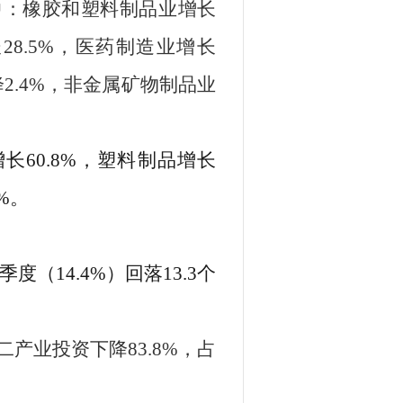
中：橡胶和塑料制品业
增长
长
28.5
%
，
医药制造业增长
降
2.4
%
，
非金属矿物制品业
增长
60.8
%
，
塑料制品
增长
%
。
季度（
14.4
%
）
回落
13.3
个
二产业投资下降
83.8%
，
占