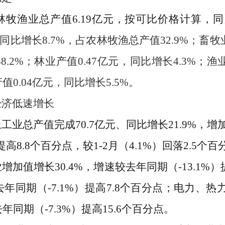
林牧渔业总产值
6.19
亿元，按可比价格计算
，
同
同比增长
8
.7
%
，
占农林牧渔总产值
32.9
%
；
畜牧
58.2
%
；
林业产值
0
.
47
亿元，同比增长
4.3
%
；渔
产值
0.04
亿元，同比增长
5.5
%
。
经济
低
速增长
上工业
总产值完成
70.7
亿元、同比增长
21.9%
，
增
提高
8.8
个百分点
，
较
1-2
月（
4.1
%
）
回落
2.5
个百
业增加值增长
30.4%
，
增速
较
去年同期（
-13.1
%
）
去年同期（
-7.1
%
）
提高
7.8
个百分点；
电力、热
去年同期（
-7.3
%
）
提高
15.6
个百分点
。