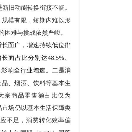
是
新旧动能转换衔接不畅。
，规模有限，短期内难以形
的困难与挑战依然严峻。
增长面广，增速持续低位徘
增长面占比分别达
48.5%
、
，影响全行业增速。
二是
消
食品、烟酒、饮料等基本生
大宗商品零售额占
比
仅
为
品市场仍以基本生活保障类
效应不足，消费转化效率偏