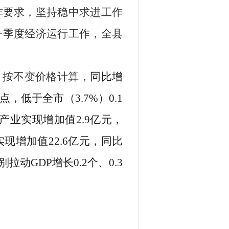
作要求，坚持稳中求进工作
一季度经济运行工作，
全县
，
按
不变
价格计算
，
同比增
点，低于全市（
3.7%
）
0.1
产业实现增加值
2.9
亿元，
实现增加值
22.6
亿元，同比
别拉动
GDP
增长
0.2
个、
0.3