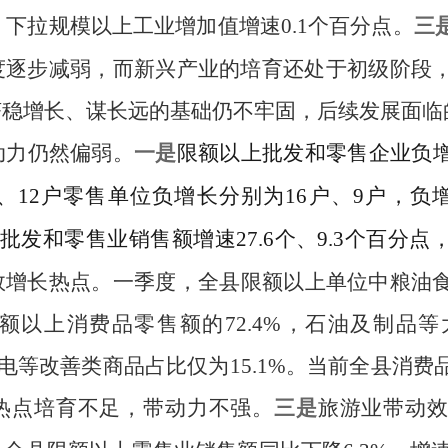
，下拉规
模以
上工业增加值增速
0.1
个百分点
。
三
度逐步减弱，而新兴产业的培育还处于初级阶段
济稳增长、谋长远的基础仍不牢固，后续发展面临
动力
仍然偏弱。
一是
限额以上批
发
和
零
售
企业负
、
12
户零售单位负增长分别为
16
户、
9
户，负
批
发和
零
售
业销售额增速
27.6
个、
9.3
个百分点
效增长热点。
一季度，全县
限
额以
上
单位中粮油
额以
上消费品零售额的
72.4%
，石油及制品等
电等改善类商品占比仅为
15.1%
。
当前全县消费
热点培育不足，带动力不强。
三是
旅游业带动