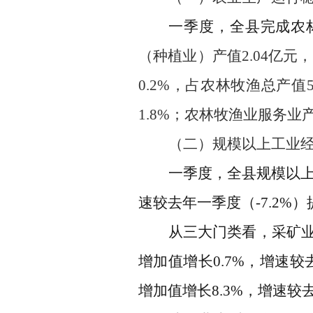
一季度，全县完成农
（种植业）产值
2.04
亿元，
0.2
%
，
占农林牧渔总产值
1.8
%
；农林牧渔业服务业
（二）
规模以上工业
一季度，全县规模以
速
较去年一季度（
-7
.2%
）
从三大门类看
，
采矿
增加值
增长
0.7
%
，增速较
增加值
增长
8.3
%
，增速较