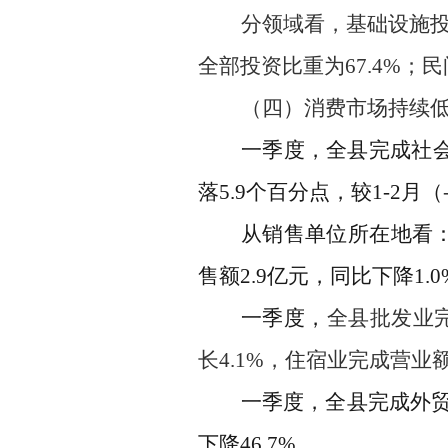
分领域看，基础设施
全部投资比重为
67.4
%
；民
（四）消费市场
持续
一季度，全县完成社
落
5.9
个百分点
，
较
1-2
月
（
从销售单位所在地看
售额
2.9
亿元，同比
下降
1.0
一季度，
全县批发业
长
4.1
%
，
住宿业
完成
营业
一季度，全县完成外
下降
46.7%
。