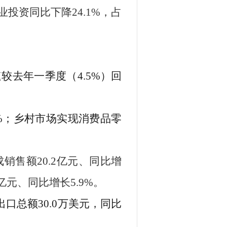
业投资同比
下降
24.1
%
，占
。
速
较
去年一季度（
4.5
%
）
回
%
；乡村市场实现消费品零
成
销售额
20.2
亿元
、同比
增
亿元
、同比
增长
5.9
%
。
出口总额
30.0
万美元，同比