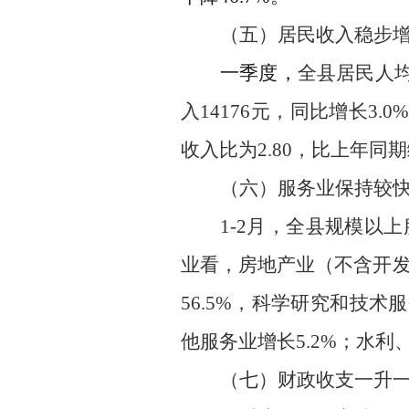
（五）
居民收入
稳步
一季度，
全县居民人
入
14176
元，同比增长
3.0
收入比为
2.80
，比上年同期
（六）服务业保持较
1-
2
月，全县规
模以
上
业看，房地产业（不含开
56.5
%
，
科学研究和技术服
他服务业增长
5.2
%
；水利
（七）财政收支一升