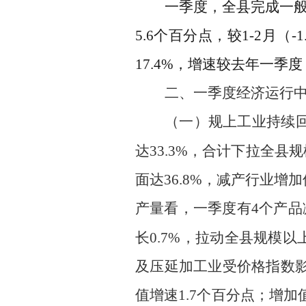
一季度，全县完成一
5.6
个百分点
，
较
1-2
月（
-1
17.4
%
，
增速
较
去年一季度
二、一季度经济运行
（一）
规上
工业
持续
达
33.3%
，合计下拉全县规
面达
36.8%
，减产行业增加
产量看，
一季度
有
4
个
产品
长
0
.7%
，拉动
全县
规
模以
及压延加工业受
价格指数
值增速
1.7
个百分点；
增加