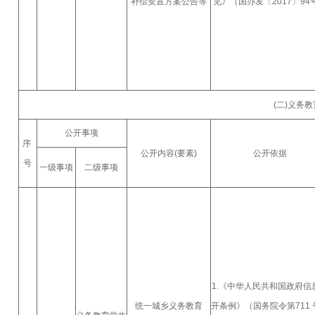
补偿安置方案公告等
见》（国办发〔2017〕94
(二)义务
公开事项
序
公开内容(要素)
公开依据
号
一级事项
二级事项
1.《中华人民共和国政府信
统一城乡义务教育
开条例》（国务院令第711 