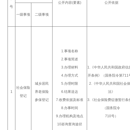
公开内容(要素)
公开依据
号
一级事项
二级事项
1.事项名称
2.事项简述
3.办理材料
1.《中华人民共和国政府信
4.办理方式
开条例》（国务院令第711
城乡居民
5.办理时限
2.《中华人民共和国社会
社会保险
1
养老保险
6.结果送达
法》
登记
参保登记
7.收费依据及标准
3.《社会保险费征缴暂行条
8.办事时间
（国务院令
9.办理机构及地点
710号）
10咨询查询途径