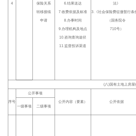
4
保险关系
6.结果送达
法》
转移接续
7.收费依据及标准
3.《社会保险费征缴暂行条
申请
8.办事时间
（国务院令
9.办理机构及地点
710号）
10.咨询查询途径
11.监督投诉渠道
(八)国有土地上房
公开事项
序号
公开内容（要素）
公开依据
一级事项
二级事项