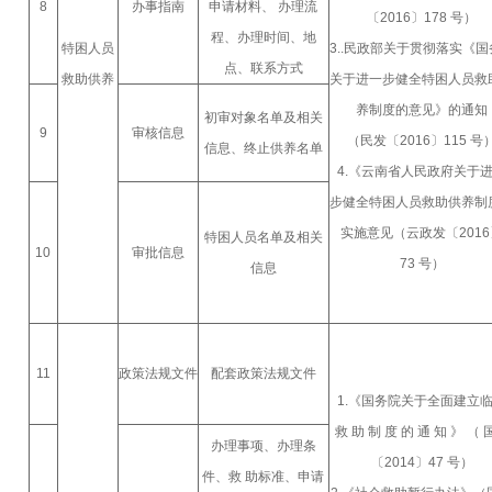
8
办事指南
申请材料、 办理流
〔2016〕178 号）
程、办理时间、地
特困人员
3..民政部关于贯彻落实《国
点、联系方式
救助供养
关于进一步健全特困人员救
养制度的意见》的通知
初审对象名单及相关
9
审核信息
（民发〔2016〕115 号
信息、终止供养名单
4.《云南省人民政府关于
步健全特困人员救助供养制
实施意见（云政发〔2016
特困人员名单及相关
10
审批信息
73 号）
信息
11
政策法规文件
配套政策法规文件
1.《国务院关于全面建立
救 助 制 度 的 通 知 》 （
办理事项、办理条
〔2014〕47 号）
件、救 助标准、申请