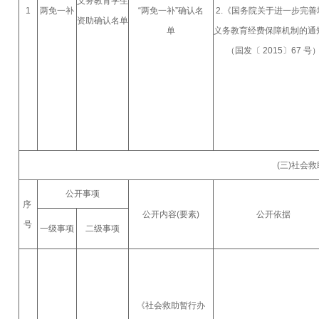
义务教育学生
1
两免一补
“两免一补”确认名
2.《国务院关于进一步完善
资助确认名单
单
义务教育经费保障机制的通
（国发〔 2015〕67 号
(三)社会
公开事项
序
公开内容(要素)
公开依据
号
一级事项
二级事项
《社会救助暂行办