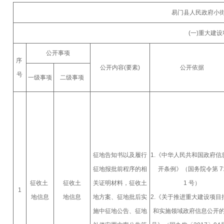
易门县人民政府小街
(一)重大建
公开事项
序
公开内容(要素)
公开依据
号
一级事项
二级事项
征地告知书以及履行
1.《中华人民共和国政府信
征地报批前程序的相
开条例》（国务院令第 7
征收土
征收土
关证明材料，征收土
1 号）
1
地信息
地信息
地方案、征地批后实
2.《关于推进重大建设项目
施中征地公告、征地
和实施领域政府信息公开