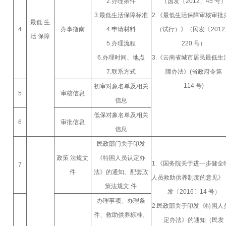
2.办理条件
（国发〔2012〕45 号
3.最低生活保障标准
2.《最低生活保障审核审批
最低 生
4
办事指南
4.申请材料
（试行）》（民发〔2012
活 保障
5.办理流程
220 号）
6.办理时间、地点
3.《云南省城市居民最低生
7.联系方式
障办法》(省政府令第
114 号)
初审对象名单及相关
5
审核信息
信息
低保对象名单及相关
6
审批信息
信息
民政部门关于印发
政策 法规文
《特困人员认定办
1.《国务院关于进一步健全
7
件
法》的通知、配套政
人员救助供养制度的意见》
策法规文 件
发〔2016〕14 号）
办理事项、办理条
2.民政部关于印发《特困人
件、救助供养标准、
定办法》的通知（民发