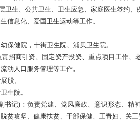
层卫生、
公共卫生
、
卫生应急
、家庭医生签约、
卫生信息化、
爱国卫生运动
等工作。
妇幼保健
院，十街卫生院、浦贝卫生院。
负责
招商引资、
固定资产投资、重点项目工作、
、
流动人口服务管理
等工作。
发展股
。
汁卫生院。
副书记
)
：
负责党建、
党风廉政、意识形
态、
精
、脱
贫攻坚
、
健康扶贫、
干部保健、
工
青妇、关工