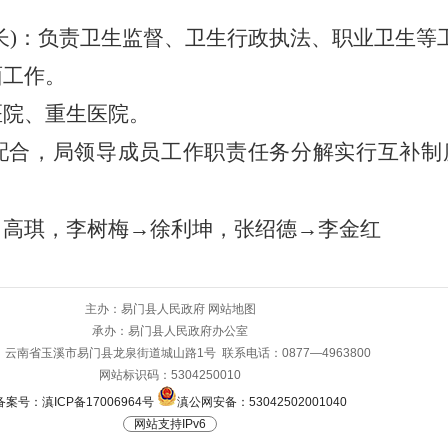
长
)
：
负责卫生监督、卫生行政执法、职业卫生等
面工作。
医院、重生医院。
配合，局领导成员
工作职责任务分解
实行
互补制
→
高琪，李树梅
→
徐利坤，
张绍德
→
李金红
主办：易门县人民政府
网站地图
承办：易门县人民政府办公室
云南省玉溪市易门县龙泉街道城山路1号 联系电话：0877—4963800
网站标识码：5304250010
备案号：滇ICP备17006964号
滇公网安备：53042502001040
网站支持IPv6