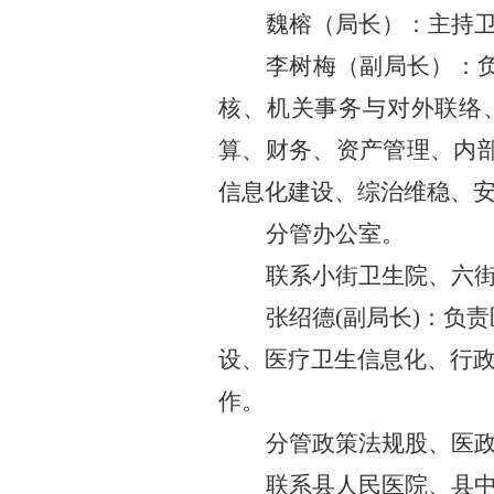
魏榕（
局长
）
：
主持
李树梅（副局长）：
核、机关事务与对外联络
算、财务、资产管理、内
信息化建设、
综治维稳
、
分管办公室。
联系小街卫生院、六
张绍德
(
副局长
)
：
负责
设
、
医疗卫生信息化、行
作。
分管
政策法规股、医
联系
县人民医院、县