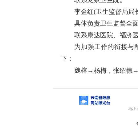
联系龙泉卫生院。
李金红
(
卫生监督局局
具体负责卫生监督全
联系康达医院、福济
为加强工作的衔接与
下：
魏榕
→
杨梅
，张绍德
地址：