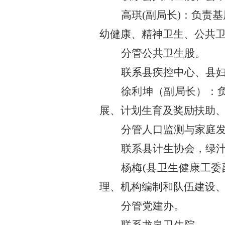
高琪
(
副局长
)
：
负责基
幼健康、精神卫生、公共
分管
公共卫生股。
联系
县疾控中心
、
县
徐利坤（副局长）
：
展
、
计划生育
及
奖励扶助
分管
人口监测与家庭
联系
县计生协会
，绿
杨梅
(县
卫生健康工委
理、机构编制和队伍建设
分管党建办。