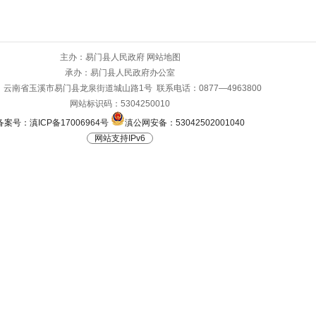
主办：易门县人民政府
网站地图
承办：易门县人民政府办公室
云南省玉溪市易门县龙泉街道城山路1号 联系电话：0877—4963800
网站标识码：5304250010
备案号：滇ICP备17006964号
滇公网安备：53042502001040
网站支持IPv6