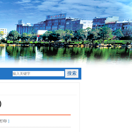
）
打印
]