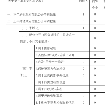
等于第三项加第四项之和）
自然人
商业
企业
一、本年新收政府信息公开申请数量
1
0
二、上年结转政府信息公开申请数量
0
0
（一）予以公开
1
0
（二）部分公开
（区分处理的，只计这一
0
0
情形，不计其他情形）
1.
属于国家秘密
0
0
2.
其他法律行政法规禁止公开
0
0
3.
危及
“
三安全一稳定
”
0
0
（三）不
4.
保护第三方合法权益
0
0
予公开
5.
属于三类内部事务信息
0
0
6.
属于四类过程性信息
0
0
7.
属于行政执法案卷
0
0
8.
属于行政查询事项
0
0
1.
本机关不掌握相关政府信息
0
0