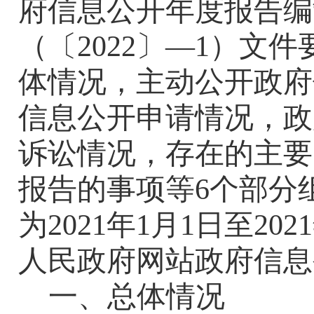
府信息公开年度报告编
（
〔
202
2
〕—
1
）
文件
体情况
，
主动公开政府
信息公开申请情况
，
政
诉讼
情况，
存在的主要
报告的事项等
6
个部分
为
202
1
年
1
月
1
日至
202
1
人民政府网站政府信息
一、
总体情况