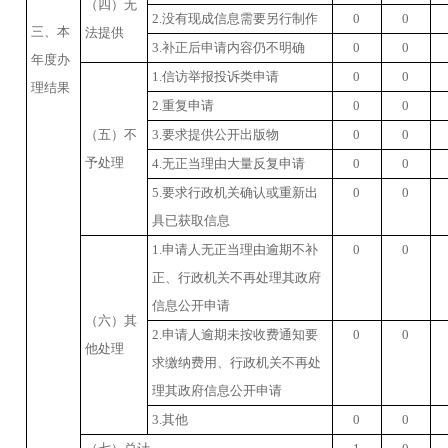
（四）无
2.
没有现成信息需要另行制作
0
0
三、本
法提供
3.
补正后申请内容仍不明确
0
0
年度办
1.
信访举报投诉类申请
0
0
理结果
2.
重复申请
0
0
（五）不
3.
要求提供公开出版物
0
0
予处理
4.
无正当理由大量反复申请
0
0
5.
要求行政机关确认或重新出
0
0
具已获取信息
1.
申请人无正当理由逾期不补
0
0
正、行政机关不再处理其政府
信息公开申请
（六）其
2.
申请人逾期未按收费通知要
0
0
他处理
求缴纳费用、行政机关不再处
理其政府信息公开申请
3.
其他
0
0