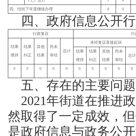
（七）总计
1
0
四、结转下年度继续办理
0
0
四、政府信息公开行
行政复议
行
未经复议直接起诉
结果
结果
其他
尚未
总计
结果
结果
其他
尚未
维持
纠正
结果
审结
总计
维持
纠正
结果
审结
0
0
0
0
0
0
0
0
0
0
五、
存在的主要问题
2021
年街道
在
推进政
然取得了一定成效，但
是政府信息与政务公开