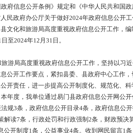
国政府信息公开条例》
规定和
《中华人民共和国政
省人民政府办公厅关于做好
2024
年政府信息公开工
门县文化和旅游局高度重视政府信息公开工作，编
1
日至
2024
年
12
月
31
日。
和旅游局高度重视政府信息公开工作，坚持以习近
信息
公开工作要点，紧扣
县委、县
政府中心工作，
息公开责任，进一步提高公开制度化、规范化、科
。
本年度，我单位通过易门县政府信息公开网公开
策法规
3
条，政府信息公开目录
4
条，政府信息公开
策解读
7
条，行政处罚和行政强制
2
条，财政预决
息公开制度
1
条，公益事业
4
条。收到网民留言
1
条