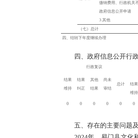
缴纳费用、行政机关
政府信息公开申请
3.其他
（七）总计
四、结转下年度继续办理
四、政府信息公开行
行政复议
结果
结果
其他
尚未
总计
结果
维持
纠正
结果
审结
维持
0
0
0
0
0
0
五、存在的主要问题
202
4
年，
易门县
文化