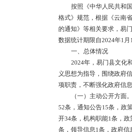
按照
《中华人民共和
格式》规范，根据《云南
的通知》等相关要求，易
数据统计期限自
2024
年
1
月
一、总体情况
202
4
年，
易门县
文化
义思想为指导，围绕政府
项职责，不断强化政府信
（一）主动公开方面
52
条，通知公告
15
条，政
开
34
条，机构职能
1
条，政
条，领导信息
1
条，政府信