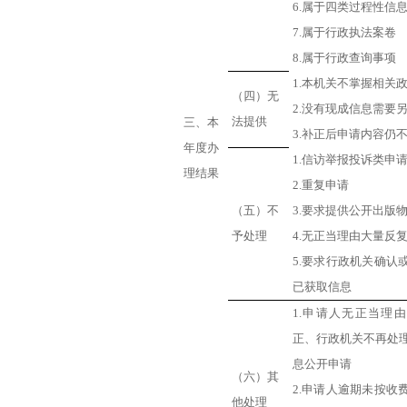
6.属于四类过程性信
7.属于行政执法案卷
8.属于行政查询事项
1.本机关不掌握相关
（四）无
2.没有现成信息需要
法提供
三、本
3.补正后申请内容仍
年度办
1.信访举报投诉类申
理结果
2.重复申请
（五）不
3.要求提供公开出版
予处理
4.无正当理由大量反
5.要求行政机关确认
已获取信息
1.申请人无正当理
正、行政机关不再处
息公开申请
（六）其
2.申请人逾期未按收
他处理