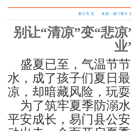
索引号:无 来源：易门警方 发布时
别让
“
清凉
”
变
“
悲凉
业
盛夏已至，气温节节
水
，
成了孩子们夏日最
凉，
却
暗藏风险
，
玩耍
为了筑牢夏季防溺水
平安成长，易门县公安