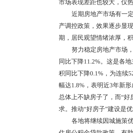
市场表现差距也较大，仅
近期房地产市场有一
产调控政策，效果逐步显
期，居民观望情绪浓厚，
努力稳定房地产市场
同比下降
11.2%
。这是各地
积同比下降
0.1%
，为连续
5
幅达
1.8%
，表明近
3
年新形
总体上不缺房子了，而
“
好
求。推动
“
好房子
”
建设是优
各地将继续因城施策
住房公积金贷款政策，有