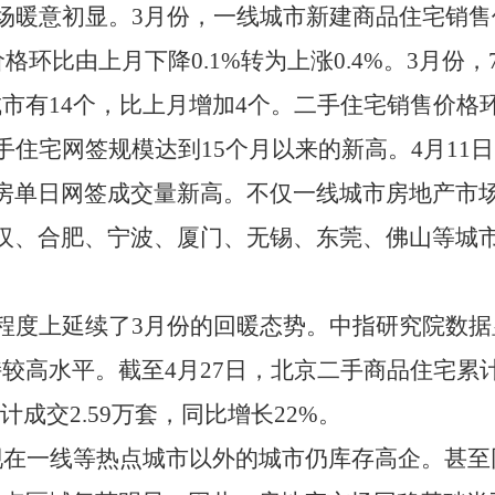
场暖意初显。
3
月份，一线城市新建商品住宅销售
价格环比由上月下降
0.1%
转为上涨
0.4%
。
3
月份，
城市有
14
个，比上月增加
4
个。二手住宅销售价格
手住宅网签规模达到
15
个月以来的新高。
4
月
11
日
房单日网签成交量新高。不仅一线城市房地产市
汉、合肥、宁波、厦门、无锡、东莞、佛山等城
程度上延续了
3
月份的回暖态势。中指研究院数据
持较高水平。截至
4
月
27
日，北京二手商品住宅累
计成交
2.59
万套，同比增长
22%
。
现在一线等热点城市以外的城市仍库存高企。甚至