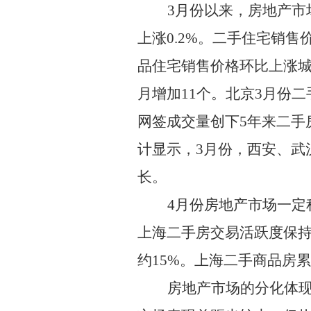
3
月份以来，房地产市
上涨
0.2%
。二手住宅销售
品住宅销售价格环比上涨
月增加
11
个。北京
3
月份二
网签成交量创下
5
年来二手
计显示，
3
月份，西安、武
长。
4
月份房地产市场一定
上海二手房交易活跃度保
约
15%
。上海二手商品房累
房地产市场的分化体