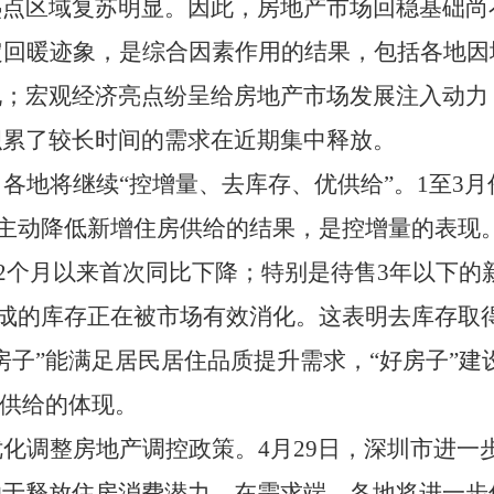
热点区域复苏明显。因此，房地产市场回稳基础尚
定回暖迹象，是综合因素作用的结果，包括各地因
现；宏观经济亮点纷呈给房地产市场发展注入动力
积累了较长时间的需求在近期集中释放。
，各地将继续
“
控增量、去库存、优供给
”
。
1
至
3
月
主动降低新增住房供给的结果，是控增量的表现
2
个月以来首次同比下降；特别是待售
3
年以下的
成的库存正在被市场有效消化。这表明去库存取
房子
”
能满足居民居住品质提升需求，
“
好房子
”
建
供给的体现。
优化调整房地产调控政策。
4
月
29
日，深圳市进一
助于释放住房消费潜力。在需求端，各地将进一步