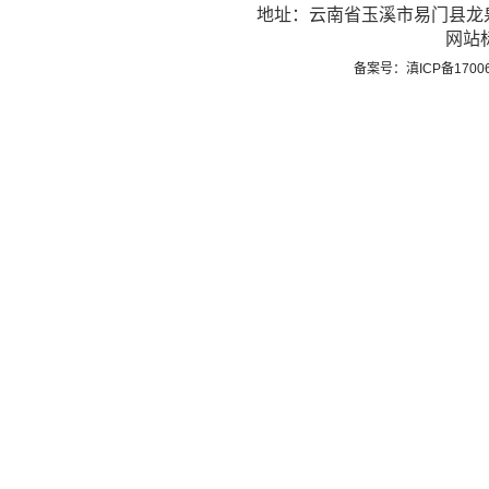
地址：云南省玉溪市易门县龙泉街
网站标
备案号：滇ICP备1700