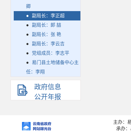
卿
●
副局长：李正超
●
副局长：郞 喆
●
副局长：张 艳
●
副局长：李云吉
●
党组成员：李志平
●
易门县土地储备中心主
任：李翔
政府信息
公开年报
主办：
承办：