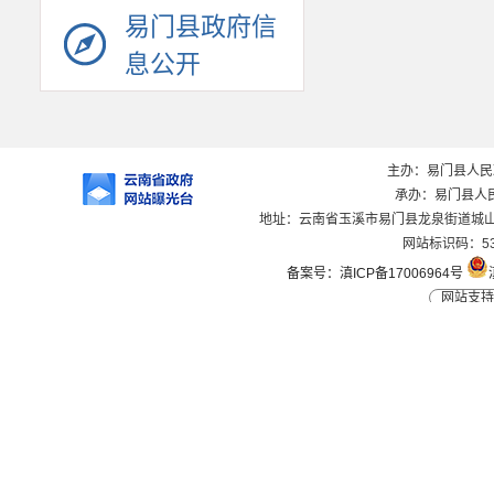
易门县政府信
息公开
主办：易门县人
承办：易门县人
地址：云南省玉溪市易门县龙泉街道城山路1
网站标识码：530
备案号：滇ICP备17006964号
网站支持I