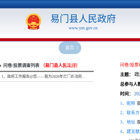
易门县人民政府
www.ym.gov.cn
首页
网站无
障碍
问卷/投
问卷/投票调查列表
（易门县人民政府）
政
主题：
1、政府工作报告@您——我为2026年易门县政府工作报告建言献策
长者模
式
总参与人
20
时间：
1、昵称
2、联系
3、地址
4、建言