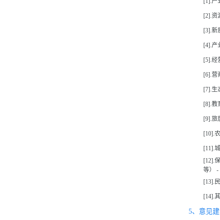
[1].
[2].
[3].
[4].
[5].
[6].营
[7].生
[8]
[9].旅
[10]
[11]
[12
等） - 
[13].
[14].
5、意见