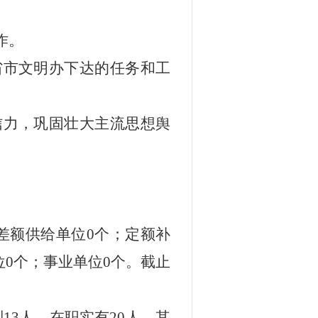
作。
省市文明办下达的任务和工
信力，巩固壮大主流思想舆
差额供给单位
0
个；定额补
位
0
个；事业单位
0
个。截止
制
13
人。在职实有
20
人，其