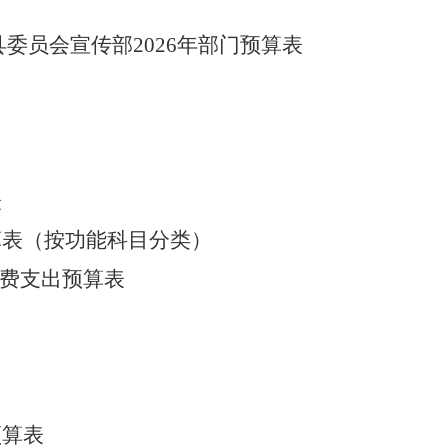
县委员会宣传部
2026
年
部门预算表
表
算
表
（按功能科目分类）
费支出
预算
表
预算
表