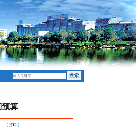
门预算
4 [
打印
]