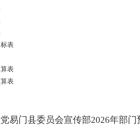
表
表
表
目标表
预算表
预算表
产党易门县委员会宣传部
2026
年部门