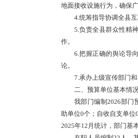
地面接收设施行为，确保
4.
统筹指导协调全县互
5.
负责全县群众性精
作。
6.
把握正确的舆论导
论。
7.
承办上级宣传部门和
二、预算单位基本情
我部门编制
2026
部门
助单位
0
个；自收自支单位
2025
年
12
月统计，部门基
在职人员编制
22
人，