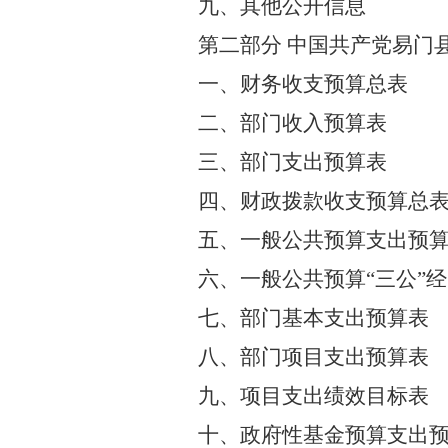
九、其他公开信息
第二部分
中国共产党易门
一、
财务收支预算总表
二、部门收入
预算
表
三、部门支出
预算
表
四、财政拨款收支
预算总
五、一般公共预算支出
预
六、一般公共预算
“
三公
”
经
七、部门
基本支出
预算
表
八
、
部门项目支出预算表
九
、项目支出绩效目标表
十、政府性基金预算支出