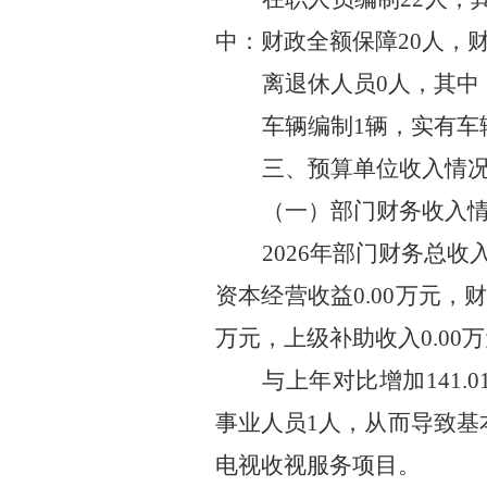
中：财政全额保障
20
人，
离退休人员
0
人，其中
车辆编制
1
辆，实有车
三、预算单位收入情
（一）部门财务收入
2026
年部门财务总收
资本经营收益
0.00
万元，
万元，上级补助收入
0.00
万
与上年对比
增加
141.0
事业人员
1
人，从而导致基
电视收视服务项目。