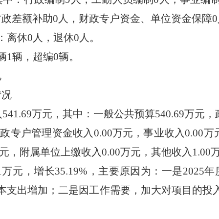
财政差额补助
0
人，财政专户资金、单位资金保障
0
：离休
0
人，退休
0
人。
辆
1
辆
，超编
0
辆
。
况
情况
入
541.69
万元，其中：一般公共预算
540.69
万元，
财政专户管理资金收入
0.00
万元
，
事业收入
0.00
万
元，附属单位上缴收入
0.00
万元，其他收入
1.00
1
万元
，
增长
35.19%
，
主要原因
为：一是
2025
年
本支出增加
；二是因工作需要，加大对项目的投